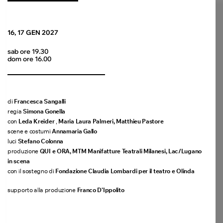
16, 17 GEN 2027
sab ore 19.30
dom ore 16.00
di
Francesca Sangalli
regia
Simona Gonella
con
Leda Kreider
,
Maria Laura Palmeri,
Matthieu Pastore
scene e costumi
Annamaria Gallo
luci
Stefano Colonna
produzione
QUI e ORA, MTM Manifatture Teatrali Milanesi
,
Lac/Lugano
in scena
con il sostegno di
Fondazione Claudia Lombardi per il teatro e Olinda
supporto alla produzione
Franco D’Ippolito