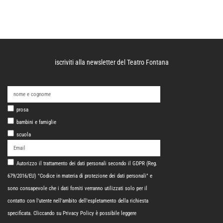
iscriviti alla newsletter del Teatro Fontana
prosa
bambini e famiglie
scuola
Autorizzo il trattamento dei dati personali secondo il GDPR (Reg.
679/2016/EU) "Codice in materia di protezione dei dati personali" e
sono consapevole che i dati forniti verranno utilizzati solo per il
contatto con l'utente nell'ambito dell'espletamento della richiesta
specificata. Cliccando su
Privacy Policy
è possibile leggere