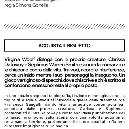
regia Simona Gonella
ACQUISTA IL BIGLIETTO
Virginia Woolf dialoga con le proprie creature: Clarissa
Dalloway e Septimus Warren Smith escono dal romanzo e
le chiedono conto della vita. Tra voci, ricordi e interferenze,
cerca un inizio mentre i suoi personaggi la inseguono. Un
gioco vertiginoso di specchi, dove chi scrive e chi è scritto si
confondono, e nessuno resta al proprio posto.
In uno spazio sospeso tra biografia, finzione e immaginazione, la
figura di
Virginia Woolf
si intreccia a quella della drammaturga
Francesca Sangalli
, dando vita a un’autrice contemporanea
assediata dalle proprie creature. Clarissa e Septimus,
protagonisti di
Mrs Dalloway
a cento anni dalla pubblicazione del
romanzo, irrompono sulla scena con una volontà autonoma:
reclamano attenzione, pretendono di essere ascoltati, rifiutano
di restare imprigionati sulla pagina.