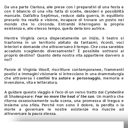
Da una parte Clarissa, alle prese con i preparativi di una festa e
con il bilancio di una vita fatta di scelte, desideri e possibilità
mancate. Dall’altra Septimus, reduce dalla guerra, in equilibrio
precario tra realtà e visione, incapace di trovare un posto nel
mondo che lo circonda. Entrambi interrogano la propria
esistenza e, allo stesso tempo, quella della loro autrice.
Mentre Virginia cerca disperatamente un inizio, il teatro si
trasforma in un territorio abitato da fantasmi, ricordi, voci
interiori e domande che attraversano il tempo. Che cosa sarebbe
accaduto scegliendo diversamente? È possibile sottrarsi al
proprio destino? Quanto della nostra vita appartiene davvero a
noi?
Parole di Virginia Woolf, riscritture contemporanee, frammenti
poetici e immagini visionarie si intrecciano in una drammaturgia
che attraversa
i confini tra autore e personaggio
, memoria e
invenzione, vita e letteratura.
A guidare questo viaggio è l’eco di un verso tratto dal
Cymbeline
di Shakespeare:
Fear no more the heat o’ the sun
. Un mantra che
ritorna ossessivamente sulla scena, una promessa di tregua e
insieme una sfida. Perché non sono il dolore, la perdita o la
morte a governare le nostre esistenze ma riuscire ad
attraversare la paura stessa.