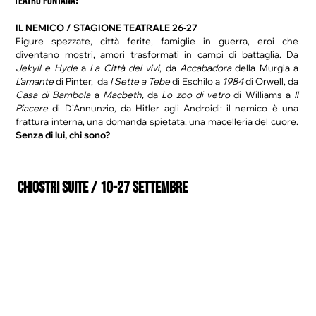
IL NEMICO
!
TEATRO FONTANA
STAGIONE 2026.27
IL NEMICO / STAGIONE TEATRALE 26-27
Figure spezzate, città ferite, famiglie in guerra, eroi che
diventano mostri, amori trasformati in campi di battaglia. Da
Jekyll e Hyde
a
La
Città dei vivi
, da
Accabadora
della Murgia a
L’amante
di Pinter, da
I
Sette a Tebe
di Eschilo a
1984
di Orwell, da
Casa di Bambola
a
Macbeth,
da
Lo zoo di vetro
di Williams a
Il
Piacere
di D’Annunzio
,
da Hitler agli Androidi: il nemico è una
frattura interna, una domanda spietata, una m
acelleria del cuore.
Senza di lui, chi sono?
CHIOSTRI SUITE / 10-27 settEMBRE