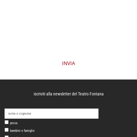
il GDPR (Reg. 679/2016/EU) "Codice in materia di
protezione dei dati personali" e sono consapevole
che i dati forniti verranno utilizzati solo per il
contatto con l'utente nell'ambito dell'espletamento
della richiesta specificata. Cliccando su
Privacy Policy
è possibile leggere l'informativa per il trattamento
dei dati personali.
INVIA
iscriviti alla newsletter del Teatro Fontana
prosa
bambini e famiglie