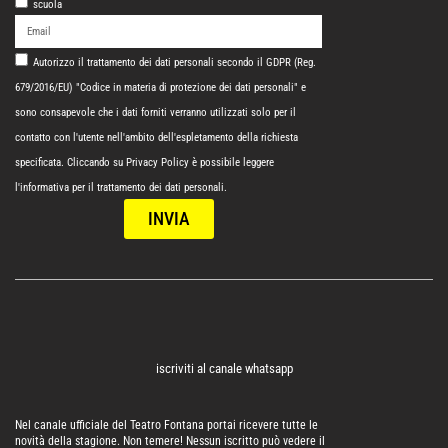
scuola
Autorizzo il trattamento dei dati personali secondo il GDPR (Reg.
679/2016/EU) "Codice in materia di protezione dei dati personali" e
sono consapevole che i dati forniti verranno utilizzati solo per il
contatto con l'utente nell'ambito dell'espletamento della richiesta
specificata. Cliccando su
Privacy Policy
è possibile leggere
l'informativa per il trattamento dei dati personali.
INVIA
iscriviti al canale whatsapp
Nel canale ufficiale del Teatro Fontana portai ricevere tutte le
novità della stagione. Non temere! Nessun iscritto può vedere il