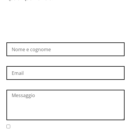
Nome e cognome
Email
Messaggio
Autorizzo il trattamento dei dati personali secondo