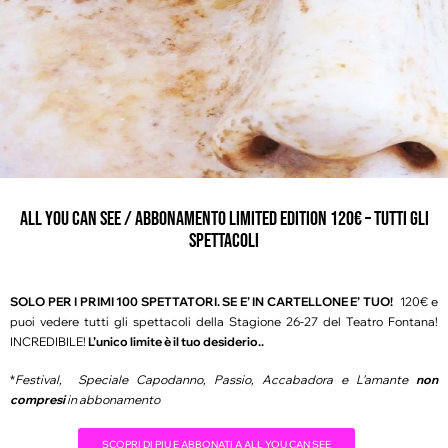
ALL YOU CAN SEE / abbonamento limited edition 120€ – TUTTI GLI
SPETTACOLI
SOLO PER I PRIMI 100 SPETTATORI.
SE E’ IN CARTELLONE E’ TUO!
120€ e
puoi vedere tutti gli spettacoli della Stagione 26-27 del Teatro Fontana!
INCREDIBILE!
L’unico limite è il tuo desiderio..
*
Festival, Speciale Capodanno, Passio, Accabadora e L’amante
non
compresi
in abbonamento
SCOPRI DI PIU E ABBONATI A ALL YOU CAN SEE