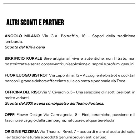
ALTRI SCONTI E PARTNER
ANGOLO MILANO
Via G.A. Boltraffio, 18 – Sapori della tradizione
lombarda.
Sconto del 10% a cena
BIRRIFICIO RURALE
Birre artigianali vive e autentiche, non filtrate, non
pastorizzate e senza conservanti: un’esplosione di sapori e profumi genuini.
FUORILUOGO BISTROT
Via Lepontina, 12 – Accogliente bistrot e cocktail
bar con il grande dehors affacciato sulla colorata e pedonale via Toce.
OFFICINA DEL RISO
Via V. Civerchio, 5 – Una selezione di risotti prelibati in
molte varianti.
Sconto del 30% a cena con biglietto del Teatro Fontana.
OFFFI
Flower Design Via Carmagnola, 8 – Fiori, ceramiche, passione e il
fascino selvaggio della campagna, nel cuore del quartiere Isola
ORIGINE PIZZERIA
Via Thaon di Revel, 7 – acqua di mare al posto del sale,
lievitazione naturale e prodotti genuini provenienti dal Sud.