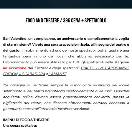
FOOD AND THEATRE / 39€ CENA + SPETTACOLO
San Valentino, un compleanno, un anniversario o semplicemente la voglia
di stare insieme? Vivete una serata speciale in Isola, all’insegna del teatro e
del gusto.
In abbinamento ad uno dei nostri spettacoli potrai gustare una
fantastica cena in uno dei locali che abbiamo selezionato per te.
L’abbonamento può essere utilizzato per tutti gli spettacoli della stagione
ad eccezione
dei
Festival e degli spettacoli
CIACCI LIVE-CAPODANNO
EDITION, ACCABADORA
e
L’AMANTE
*Si consiglia di verificare sempre la disponibilità all’interno del locale
selezionato e del teatro prenotando telefonicamente o via mail. I voucher
acquistati online devono essere preventivamente convertiti presso la
biglietteria del teatro, che rilascerà abbonamenti cartacei necessari a
garantire l’accesso all’interno dei locali
convenzionati
I
MENU’ DI FOOD & THEATRE
Una cena a scelta tra: