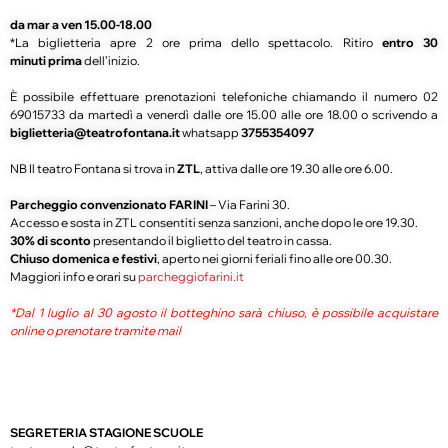
da mar a ven 15.00-18.00
*La biglietteria apre 2 ore prima dello spettacolo. Ritiro
entro 30
minuti prima
dell’inizio.
È possibile effettuare prenotazioni telefoniche chiamando il numero 02
69015733 da martedì a venerdì dalle ore 15.00 alle ore 18.00 o scrivendo a
biglietteria@teatrofontana.it
whatsapp
3755354097
NB Il teatro Fontana si trova in
ZTL
, attiva dalle ore 19.30 alle ore 6.00.
Parcheggio convenzionato FARINI
– Via Farini 30.
Accesso e sosta in ZTL consentiti senza sanzioni, anche dopo le ore 19.30.
30% di sconto
presentando il biglietto del teatro in cassa.
Chiuso domenica e festivi
, aperto nei giorni feriali fino alle ore 00.30.
Maggiori info e orari su
parcheggiofarini.it
*Dal 1 luglio al 30 agosto il botteghino sarà chiuso, è possibile acquistare
online o prenotare tramite mail
SEGRETERIA STAGIONE SCUOLE