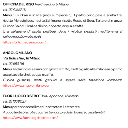
OFFICINA DEL RISO
Via Civerchio, 5 Milano
tel. 02 91667111
Menù
1 Gunkan a scelta (esclusi “Speciali”), 1 piatto principale a scelta tra:
risotto Meraviglioso, risotto Zafferano, risotto Rosso di Sera, Tartare di manzo,
Quinoa Salad +1 calice di vino, coperto, acqua e caffè.
U
na selezione di risotti prelibati, dove i migliori prodotti mediterranei si
uniscono all’arte del
sushi
https://officinadelriso.com/
ANGOLO MILANO
Via Boltraffio, 18 Milano
tel.
02 683 116
Menú
Taglierino di salumi con gnocco fritto, risotto giallo alla milanese o primo
a scelta dello chef, acqua e caffe.
Cucina gustosa, piatti genuini e sapori della tradizione lombarda
https://www.angolomilano.com
FUORILUOGO BISTROT
Via Lepontina, 12 Milano
tel. 3513081127
Menu
per conoscere il menù contattare il ristorante
Accogliente bistrot e cocktail bar con prodotti bio ed ecosostenibili
https://www.fuoriluogobistrot.com/