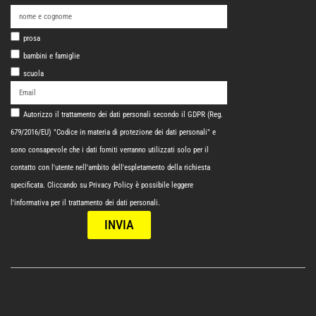
prosa
bambini e famiglie
scuola
Autorizzo il trattamento dei dati personali secondo il GDPR (Reg.
679/2016/EU) "Codice in materia di protezione dei dati personali" e
sono consapevole che i dati forniti verranno utilizzati solo per il
contatto con l'utente nell'ambito dell'espletamento della richiesta
specificata. Cliccando su
Privacy Policy
è possibile leggere
l'informativa per il trattamento dei dati personali.
INVIA