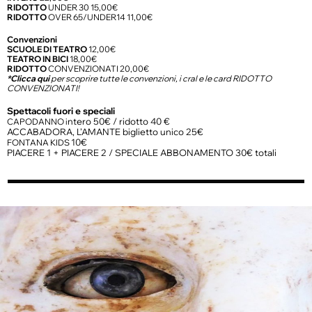
RIDOTTO
UNDER 30 15,00€
RIDOTTO
OVER 65/UNDER14 11,00€
Convenzioni
SCUOLE DI TEATRO
12,00€
TEATRO IN BICI
18,00€
RIDOTTO
CONVENZIONATI 20,00€
*
Clicca qui
per scoprire tutte le convenzioni, i cral e le card RIDOTTO
CONVENZIONATI!
Spettacoli fuori e speciali
ntero 50€ / ridotto 40 €
CAPODANNO i
ACCABADORA, L’AMANTE
biglietto unico 25€
10€
FONTANA KIDS
PIACERE 1 + PIACERE 2 / SPECIALE ABBONAMENTO 30€ totali