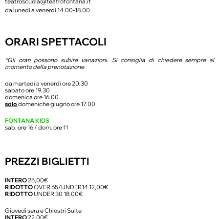
teatroscuola@teatrofontana.it
da lunedì a venerdì 14.00-18.00
ORARI SPETTACOLI
*Gli orari possono subire variazioni. S
i consiglia di
chiedere sempre al
momento della p
renotazione
da martedì a venerdì ore 20.30
sabato ore 19.30
domenica ore 16.00
solo
domeniche giugno ore 17.00
FONTANA KIDS
sab. ore 16 / dom. ore 11
PREZZI BIGLIETTI
INTERO
25,00€
RIDOTTO
OVER 65/UNDER14 12,00€
RIDOTTO
UNDER 30 18,00€
Giovedi sera e Chiostri Suite
INTERO
22,00€