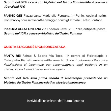
Sconto del 30% a cena con biglietto del Teatro Fontana/Menù pranzo a
10 anziché 13 €
PANINO GEB
Piazza santa Maria alla Fontana, 1 – Panini, cocktail, primi.
Con l’happy hour serale caffè omaggio con biglietto del Teatro Fontana
PIZZERIA ALLA FONTANA
Via Thaon di Revel , 28 – Pizza, antipasti, pasta.
Sconto del 10% a cena con biglietto del Teatro Fontana
QUESTA STAGIONE È SPONSORIZZATA DA
PANTA REI
Rehab & Sports Via Toce, 11/ centro di Fisioterapia e
Osteopatia, Riatletizzazione e Allenamento.
Un centro dove ascolto, cura e
riabilitazione si incontrano per accompagnare ogni paziente in un
cammino condiviso di benessere e recupero.
Sconto del 10% sulla prima seduta di fisioterapia presentando un
biglietto del Teatro Fontana relativo alla stagione in corso.
iscriviti alla newsletter del Teatro Fontana