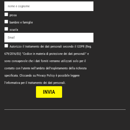
prosa
bambini e famiglie
scuola
Autorizzo il trattamento dei dati personali secondo il GDPR (Reg.
679/2016/EU) "Codice in materia di protezione dei dati personali" e
sono consapevole che i dati forniti verranno utilizzati solo per il
contatto con l'utente nell'ambito dell'espletamento della richiesta
specificata. Cliccando su
Privacy Policy
è possibile leggere
l'informativa per il trattamento dei dati personali.
INVIA