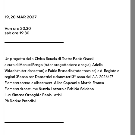
19, 20 MAR 2027
Ven ore 20.30
sab ore 19.30
Un progetto della
Civica Scuola di Teatro Paolo Grassi
a cura di
Manuel Renga
(tutor progettazione e regia),
Ariella
Vidach
(tutor danzatori) e
Fabio Brusadin
(tutor tecnico) e di
Registe e
registi 3°anno
con
Danzatrici e danzatori 3° anno
dell’A.A. 2026/27
Elementi scenici e allestimenti
Alice Capoani
e
Mattia Franco
Elementi di costume
Nunzia Lazzaro
e
Fabiola Soldano
Luci
Simona Ornaghi
e
Paolo Latini
Ph
Denise Prandini