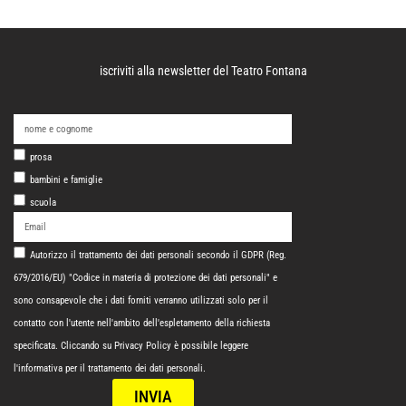
iscriviti alla newsletter del Teatro Fontana
prosa
bambini e famiglie
scuola
Autorizzo il trattamento dei dati personali secondo il GDPR (Reg.
679/2016/EU) "Codice in materia di protezione dei dati personali" e
sono consapevole che i dati forniti verranno utilizzati solo per il
contatto con l'utente nell'ambito dell'espletamento della richiesta
specificata. Cliccando su
Privacy Policy
è possibile leggere
l'informativa per il trattamento dei dati personali.
INVIA