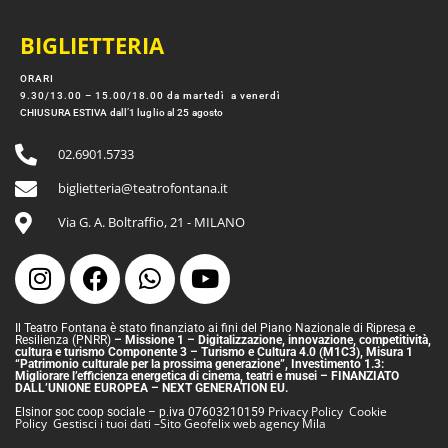
BIGLIETTERIA
ORARI
9.30/13.00 – 15.00/18.00 da martedì a venerdì
CHIUSURA ESTIVA dall’1 luglio al 25 agosto
02.6901.5733
biglietteria@teatrofontana.it
Via G. A. Boltraffio, 21 - MILANO
Il Teatro Fontana è stato finanziato ai fini del Piano Nazionale di Ripresa e
Resilienza (PNRR)
– Missione 1 – Digitalizzazione, innovazione, competitività,
cultura e turismo Componente 3 – Turismo e Cultura 4.0 (M1C3), Misura 1
“Patrimonio culturale per la prossima generazione”, Investimento 1.3:
Migliorare l’efficienza energetica di cinema, teatri e musei – FINANZIATO
DALL’UNIONE EUROPEA – NEXT GENERATION EU.
Privacy Policy
Cookie
Elsinor soc coop sociale – p.iva
07603210159
Policy
Gestisci i tuoi dati
–
Sito
Geofelix web agency Mila