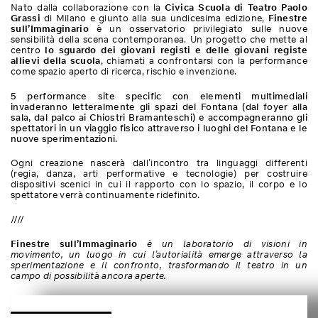
Nato dalla collaborazione con la
Civica Scuola di Teatro Paolo
Grassi
di Milano e giunto alla sua undicesima edizione,
Finestre
sull’Immaginario
è un osservatorio privilegiato sulle nuove
sensibilità della scena contemporanea. Un progetto che mette al
centro
lo sguardo dei giovani registi e delle giovani registe
allievi della scuola
, chiamati a confrontarsi con la performance
come spazio aperto di ricerca, rischio e invenzione.
5 performance site specific con elementi multimediali
invaderanno letteralmente gli spazi del Fontana (dal foyer alla
sala, dal palco ai Chiostri Bramanteschi) e accompagneranno gli
spettatori in un viaggio fisico attraverso i luoghi del Fontana e le
nuove sperimentazioni.
Ogni creazione nascerà dall’incontro tra linguaggi differenti
(regia, danza, arti performative e tecnologie) per costruire
dispositivi scenici in cui il rapporto con lo spazio, il corpo e lo
spettatore verrà continuamente ridefinito.
////
Finestre sull’Immaginario
è un laboratorio di visioni in
movimento, un luogo in cui l’autorialità emerge attraverso la
sperimentazione e il confronto, trasformando il teatro in un
campo di possibilità ancora aperte.