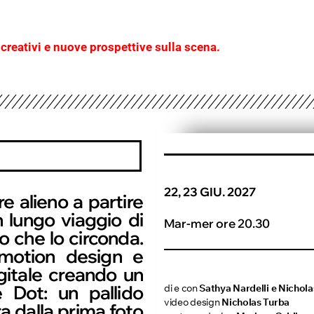
i creativi e nuove prospettive sulla scena.
22, 23 GIU. 2027
e alieno a partire
n lungo viaggio di
Mar-mer ore 20.30
o che lo circonda.
, motion design e
gitale creando un
e Dot: un pallido
di e con
Sathya Nardelli e Nichola
video design
Nicholas Turba
ra dalla prima foto