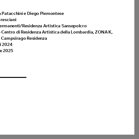
a Patacchini e Diego Piemontese
resciani
ermanenti/Residenza Artistica Sansepolcro
– Centro di Residenza Artistica della Lombardia, ZONA K,
o, Campsirago Residenza
i 2024
ge 2025