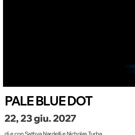
PALE BLUE DOT
22, 23 giu. 2027
di e con Sathya Nardelli e Nicholas Turba