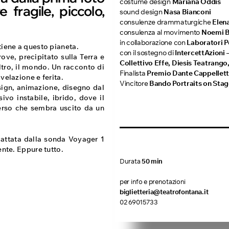
costume design
Mariana Oddis
 fragile, piccolo,
sound design
Nasa Bianconi
consulenze drammaturgiche
Elen
consulenza al movimento
Noemi B
in collaborazione con
Laboratori P
tiene a questo pianeta.
con il sostegno di
IntercettAzioni 
ove, precipitato sulla Terra e
Collettivo Effe, Diesis Teatrang
altro, il mondo. Un racconto di
Finalista
Premio Dante Cappellett
velazione e ferita.
Vincitore
Bando Portraits on Sta
esign, animazione, disegno dal
ivo instabile, ibrido, dove il
iverso che sembra uscito da un
cattata dalla sonda Voyager 1
ente. Eppure tutto.
Durata
50 min
per info e prenotazioni
biglietteria@teatrofontana.it
02 69015733