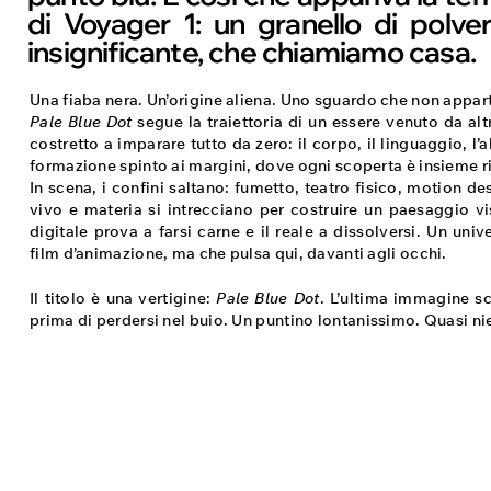
di Voyager 1: un granello di polvere
insignificante, che chiamiamo casa.
Una fiaba nera. Un’origine aliena. Uno sguardo che non appar
Pale Blue Dot
segue la traiettoria di un essere venuto da altr
costretto a imparare tutto da zero: il corpo, il linguaggio, l’
formazione spinto ai margini, dove ogni scoperta è insieme ri
In scena, i confini saltano: fumetto, teatro fisico, motion d
vivo e materia si intrecciano per costruire un paesaggio vis
digitale prova a farsi carne e il reale a dissolversi. Un un
film d’animazione, ma che pulsa qui, davanti agli occhi.
Il titolo è una vertigine:
Pale Blue Dot
. L’ultima immagine s
prima di perdersi nel buio. Un puntino lontanissimo. Quasi ni