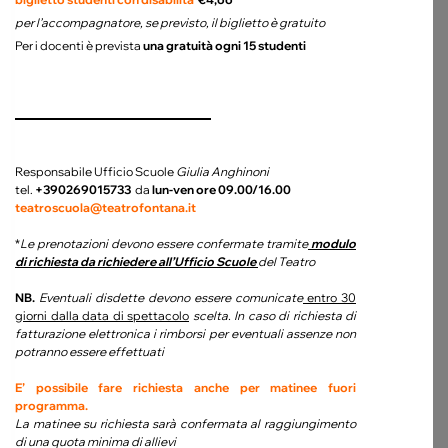
per l’accompagnatore, se previsto, il biglietto è gratuito
Per i docenti è prevista
una gratuità ogni 15 studenti
Responsabile Ufficio Scuole
Giulia Anghinoni
tel.
+390269015733
da
lun-ven ore 09.00/16.00
teatroscuola@teatrofontana.it
*
Le prenotazioni devono essere confermate tramite
modulo
di richiesta da richiedere all’Ufficio Scuole
del Teatro
NB.
Eventuali disdette devono essere comunicate
entro 30
giorni dalla data di spettacolo
scelta. In caso di richiesta di
fatturazione elettronica i rimborsi per eventuali assenze non
potranno essere effettuati
E’ possibile fare richiesta anche per m
atinee fuori
programma.
La matinee su richiesta sarà confermata al raggiungimento
di una quota minima di allievi