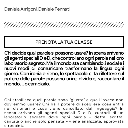
Daniela Arrigoni, Daniele Pennati
PRENOTA LA TUA CLASSE
Chi decide quali parole si possono usare? In scena arrivano
gli agenti speciali D e D, che controllano ogni parola nel loro
laboratorio segreto. Ma il mondo sta cambiando: i social e i
nuovi modi di comunicare trasformano la lingua ogni
giorno. Con ironia e ritmo, lo spettacolo ci fa riflettere sul
potere delle parole: possono unire, dividere, raccontare il
mondo… o cambiarlo.
Chi stabilisce quali parole sono “giuste” e quali invece non
dovremmo usare? Chi ha il potere di scegliere cosa entra
nei dizionari e cosa viene cancellato dal linguaggio? In
scena arrivano gli agenti speciali D e D, custodi di un
laboratorio segreto dove ogni parola – detta, scritta,
cantata o anche solo pensata – viene analizzata, approvata
o respinta.