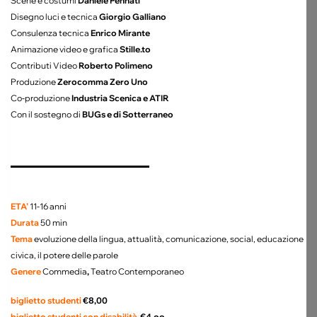
Scene e costumi
Daniele Pennati
Disegno luci e tecnica
Giorgio Galliano
Consulenza tecnica
Enrico Mirante
Animazione video e grafica
Stille.to
Contributi Video
Roberto Polimeno
Produzione
Zerocomma Zero Uno
Co-produzione
Industria Scenica e ATIR
Con il sostegno di
BUGs e di Sotterraneo
ETA’
11-16 anni
Durata
50 min
Tema
evoluzione della lingua, attualità, comunicazione, social, educazione
civica, il potere delle parole
Genere
Commedia
,
Teatro Contemporaneo
biglietto studenti
€8,00
biglietto studenti con disabilità
€4,oo