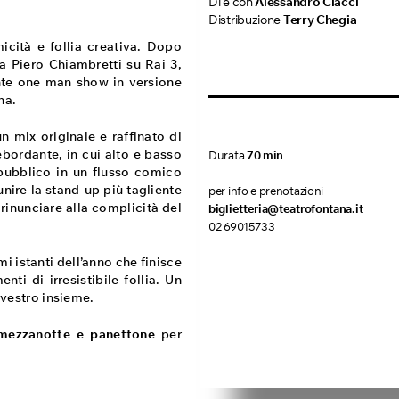
Di e con
Alessandro Ciacci
Distribuzione
Terry Chegia
icità e follia creativa. Dopo
 Piero Chiambretti su Rai 3,
nte one man show in versione
na.
n mix originale e raffinato di
ebordante, in cui alto e basso
Durata
70 min
 pubblico in un flusso comico
unire la stand-up più tagliente
per info e prenotazioni
i rinunciare alla complicità del
biglietteria@teatrofontana.it
02 69015733
imi istanti dell’anno che finisce
ti di irresistibile follia. Un
lvestro insieme.
 mezzanotte e
panettone
per