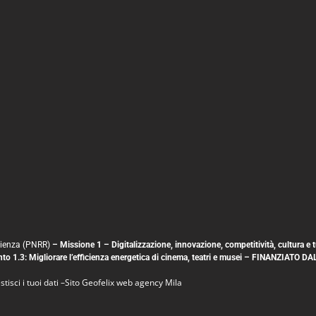
silienza (PNRR)
– Missione 1 – Digitalizzazione, innovazione, competitività, cultura 
mento 1.3: Migliorare l’efficienza energetica di cinema, teatri e musei – FINANZ
tisci i tuoi dati
–
Sito
Geofelix web agency Mila