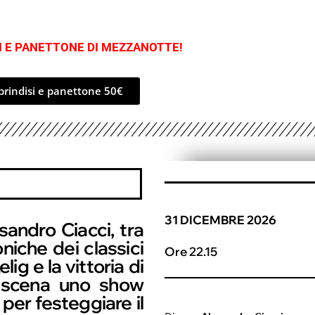
SI E PANETTONE DI MEZZANOTTE!
brindisi e panettone 50€
31 DICEMBRE 2026
ndro Ciacci, tra
oniche dei classici
Ore 22.15
lig e la vittoria di
n scena uno show
per festeggiare il