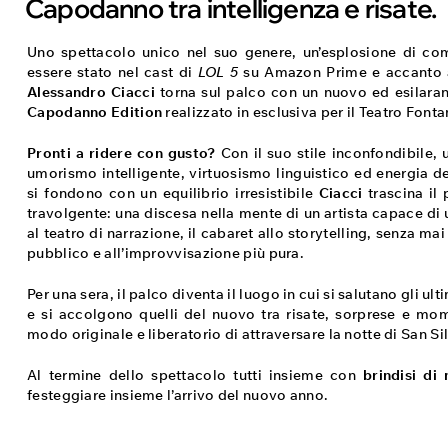
Capodanno tra intelligenza e risate.
Uno spettacolo unico nel suo genere, un’esplosione di com
essere stato nel cast di
LOL 5
su Amazon Prime e accanto a
Alessandro Ciacci
torna sul palco con un nuovo ed esilara
Capodanno Edition
realizzato in esclusiva per il Teatro Fonta
Pronti a ridere con gusto?
Con il suo stile inconfondibile, u
umorismo intelligente, virtuosismo linguistico ed energia d
si fondono con un equilibrio irresistibile
Ciacci
trascina il
travolgente: una discesa nella mente di un artista capace di 
al teatro di narrazione, il cabaret allo storytelling, senza ma
pubblico e all’improvvisazione più pura.
Per una sera, il palco diventa il luogo in cui si salutano gli ult
e si accolgono quelli del nuovo tra risate, sorprese e momen
modo originale e liberatorio di attraversare la notte di San Si
Al termine dello spettacolo tutti insieme con
brindisi di
festeggiare insieme l’arrivo del nuovo anno.