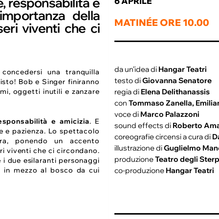
, responsabilità e
6 APRILE
’importanza della
MATINÉE ORE 10.00
eri viventi che ci
da un’idea di
Hangar Teatri
 concedersi una tranquilla
testo di
Giovanna Senatore
isto! Bob e Singer finiranno
regia di
Elena Delithanassis
mi, oggetti inutili e zanzare
con
Tommaso Zanella, Emilia
voce di
Marco Palazzoni
ponsabilità e amicizia
. E
sound effects di
Roberto Am
e e pazienza. Lo spettacolo
coreografie circensi a cura di
D
ura, ponendo un accento
illustrazione di
Guglielmo Man
ri viventi che ci circondano.
produzione
Teatro degli Sterp
e
i due esilaranti personaggi
co-produzione
Hangar Teatri
ra in mezzo al bosco da cui