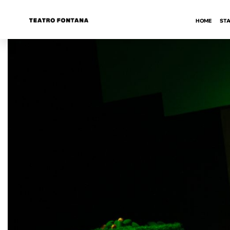
HOME
STA