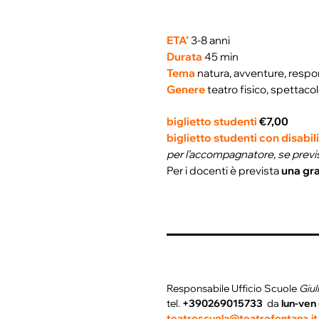
ETA’
3-8 anni
Durata
45 min
Tema
natura, avventure, respon
Genere
teatro fisico, spettacol
biglietto studenti
€7,00
biglietto studenti con disabil
per l’accompagnatore, se previsto
Per i docenti è prevista
una gra
Responsabile Ufficio Scuole
Giul
tel.
+390269015733
da
lun-ven
teatroscuola@teatrofontana.it