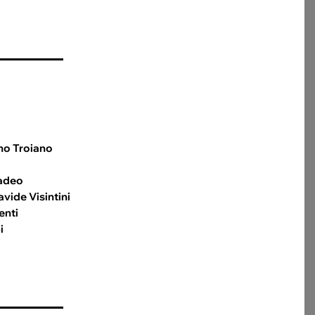
no Troiano
adeo
avide Visintini
enti
i