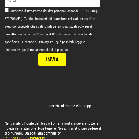
Autorizzo il trattamento dei dati personali secondo il GDPR (Reg.
679/2016/EU) "Codice in materia di protezione dei dati personali" e
sono consapevole che i dati forniti verranno utilizzati solo per il
contatto con l'utente nell'ambito dell'espletamento della richiesta
specificata. Cliccando su
Privacy Policy
è possibile leggere
l'informativa per il trattamento dei dati personali.
INVIA
iscriviti al canale whatsapp
Nel canale ufficiale del Teatro Fontana portai ricevere tutte le
novità della stagione. Non temere! Nessun iscritto può vedere il
tuo numero. Unisciti alla community!
CLICCA QUI PER ISCRIVERTI