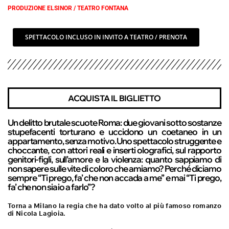
PRODUZIONE ELSINOR / TEATRO FONTANA
SPETTACOLO INCLUSO IN INVITO A TEATRO / PRENOTA
ACQUISTA IL BIGLIETTO
Un delitto brutale scuote Roma: due giovani sotto sostanze
stupefacenti torturano e uccidono un coetaneo in un
appartamento, senza motivo. Uno spettacolo struggente e
choccante, con attori reali e inserti olografici, sul rapporto
genitori-figli, sull’amore e la violenza: quanto sappiamo di
non sapere sulle vite di coloro che amiamo? Perché diciamo
sempre “Ti prego, fa’ che non accada a me” e mai “Ti prego,
fa’ che non sia io a farlo”?
Torna a Milano la regia che ha dato volto al più famoso romanzo
di Nicola Lagioia.