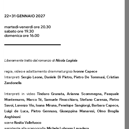
22>31 GENNAIO 2027
martedì-venerdì ore 20.30
sabato ore 19.30
domenica ore 16.00
Liberamente tratto dal romanzo di
Nicola Lagioia
regia, video e adattamento drammaturgico
Ivonne Capece
Interpreti
Sergio Leone, Daniele Di Pietro,
Pietro De Tommasi, Cristian
Zandonella
Interpreti in video
Tindaro Granata, Arianna Scommegna, Pasquale
Montemurro, Marco Té, Samuele Finocchiaro, Stefano Carenza, Pietro
Savoi, Lorenzo Vio, Ioana Miruna, Penelope Sangiorgi, Barbara Capece,
Luigi de Luca, Pietro Gennuso, Giuseppina Manaresi, Olmo Broglia
Anghinoni
scene
Rosita Vallefuoco
assistente alla scenografia
Michele Lubrano Lavadera