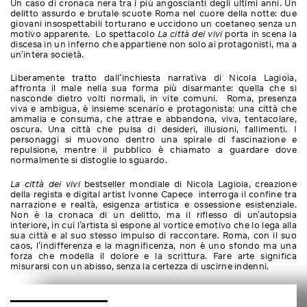
Un caso di cronaca nera tra i più angoscianti degli ultimi anni. Un
delitto assurdo e brutale scuote Roma nel cuore della notte: due
giovani insospettabili torturano e uccidono un coetaneo senza un
motivo apparente.
Lo spettacolo
La città dei vivi
porta in scena la
discesa in un inferno che appartiene non solo ai protagonisti, ma a
un’intera società.
Liberamente tratto dall’inchiesta narrativa di Nicola Lagioia,
affronta il male nella sua forma più disarmante: quella che si
nasconde dietro volti normali, in vite comuni. Roma, presenza
viva e ambigua, è insieme scenario e protagonista: una città che
ammalia e consuma, che attrae e abbandona,
viva, tentacolare,
oscura. Una città che pulsa di desideri, illusioni, fallimenti. I
personaggi si muovono dentro una spirale di fascinazione e
repulsione, mentre il pubblico è chiamato a guardare dove
normalmente si distoglie lo sguardo.
La città dei vivi
bestseller mondiale di Nicola Lagioia,
creazione
della regista e digital artist Ivonne Capece
interroga il confine tra
narrazione e realtà, esigenza artistica e ossessione esistenziale.
Non è la cronaca di un delitto, ma il riflesso di un’autopsia
interiore, in cui l’artista si espone al vortice emotivo che lo lega alla
sua città e al suo stesso impulso di raccontare. Roma, con il suo
caos, l’indifferenza e la magnificenza, non è uno sfondo ma una
forza che modella il dolore e la scrittura. Fare arte significa
misurarsi con un abisso, senza la certezza di uscirne indenni.