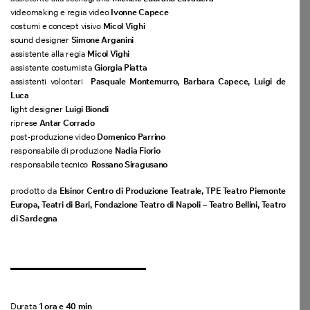
videomaking e regia video
Ivonne Capece
costumi e concept visivo
Micol Vighi
sound designer
Simone Arganini
assistente alla regia
Micol Vighi
assistente costumista
Giorgia Piatta
assistenti volontari
Pasquale Montemurro, Barbara Capece, Luigi de
Luca
light designer
Luigi Biondi
riprese
Antar Corrado
post-produzione video
Domenico Parrino
responsabile di produzione
Nadia Fiorio
responsabile tecnico
Rossano Siragusano
prodotto da
Elsinor Centro di Produzione Teatrale, TPE Teatro Piemonte
Europa, Teatri di Bari, Fondazione Teatro di Napoli – Teatro Bellini, Teatro
di Sardegna
Durata
1 ora e 40 min