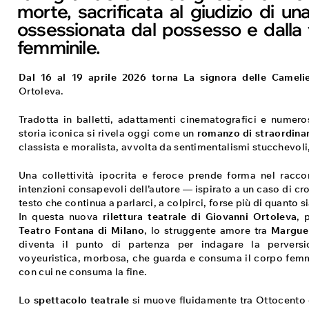
morte, sacrificata al giudizio di una
ossessionata dal possesso e dalla 
femminile.
Dal 16 al 19 aprile 2026 torna La signora delle Cameli
Ortoleva.
Tradotta in balletti, adattamenti cinematografici e numer
storia iconica si rivela oggi come un
romanzo di straordinar
classista e moralista, avvolta da sentimentalismi stucchevoli
Una collettività ipocrita e feroce prende forma nel racco
intenzioni consapevoli dell’autore — ispirato a un caso di 
testo che continua a parlarci, a colpirci, forse più di quanto
In questa nuova
rilettura teatrale di Giovanni Ortoleva
, 
Teatro Fontana di Milano
, lo struggente amore tra
Marguer
diventa il punto di partenza per indagare la perversi
voyeuristica, morbosa, che guarda e consuma il corpo femm
con cui ne consuma la fine.
Lo
spettacolo teatrale
si muove fluidamente tra Ottocento