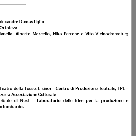
Alexandre Dumas figlio
 Ortoleva
anella, Alberto Marcello, Nika Perrone e Vito Vicino
dramaturg
Teatro della Tosse, Elsinor – Centro di Produzione Teatrale, TPE –
zurra Associazione Culturale
tributo di
Next – Laboratorio delle Idee per la produzione e
lo lombardo.