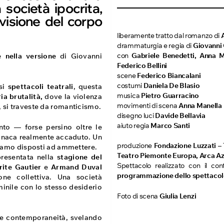
 società ipocrita,
visione del corpo
liberamente tratto dal romanzo di
drammaturgia e regia di
Giovanni
con
Gabriele Benedetti, Anna M
e nella versione
di Giovanni
Federico Bellini
scene
Federico Biancalani
costumi
Daniela De Blasio
osi
spettacoli teatrali
, questa
musica
Pietro Guarracino
ia brutalità,
dove la violenza
movimenti di scena
Anna Manella
, si traveste da romanticismo.
disegno luci
Davide Bellavia
aiuto regia
Marco Santi
nto — forse persino oltre le
cronaca realmente accaduto. Un
produzione
Fondazione Luzzati – 
 siamo disposti ad ammettere.
Teatro Piemonte Europa, Arca Az
presentata nella
stagione del
Spettacolo realizzato con il con
ite Gautier
e
Armand Duval
programmazione dello spettaco
one collettiva. Una società
inile con lo stesso desiderio
Foto di scena
Giulia Lenzi
 e contemporaneità, svelando