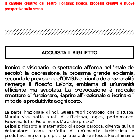
Il cantiere creativo del Teatro Fontana: ricerca, processi creativi e nuove
prospettive sulla scena.
ACQUISTA IL BIGLIETTO
Ironico e visionario, lo spettacolo affonda nel “male del
secolo”: la depressione, la prossima grande epidemia,
secondo le previsioni dell’OMS.Nel trionfo della razionalità
riemerge il filosofo Leibniz, emblema di un’umanità
efficiente ma svuotata. La provocazione è radicale:
smettere di funzionare, riaprire all’irrazionale e incrinare il
mito della produttività a ogni costo.
La parte irrazionale di noi. Quella fuori controllo, che disturba.
Murata viva sotto strati di efficienza, logica, performance.
Funziona tutto. Più o meno. Ma a che prezzo?
Leibniz
, filosofo e matematico di epoca barocca, diventa qui un
detonatore
: icona perfetta di un’umanità lucidissima e
produttiva, ma sempre più analfabeta di sé stessa. Più affiniamo