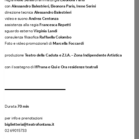
con
Alessandro Balestrieri, Eleonora Paris, Irene Serini
direzione tecnica
Alessandro Balestrieri
video e suono
Andrea Centonza
assistenza alla regia
Francesca Repetti
sguardo esterno
Virginia Landi
consulenza filosofica
Raffaella Colombo
Foto e video promozionali di
Marcella Foccardi
produzione
Teatro della Caduta e Z.I.A. – Zona Indipendente Artistica
con il sostegno di
IfPrana e Qui e Ora residenze teatrali
Durata
70 min
per info e prenotazioni
biglietteria@teatrofontana.it
02 69015733