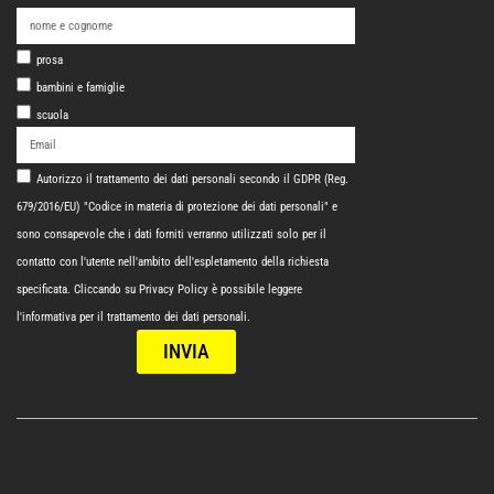
prosa
bambini e famiglie
scuola
Autorizzo il trattamento dei dati personali secondo il GDPR (Reg.
679/2016/EU) "Codice in materia di protezione dei dati personali" e
sono consapevole che i dati forniti verranno utilizzati solo per il
contatto con l'utente nell'ambito dell'espletamento della richiesta
specificata. Cliccando su
Privacy Policy
è possibile leggere
l'informativa per il trattamento dei dati personali.
INVIA