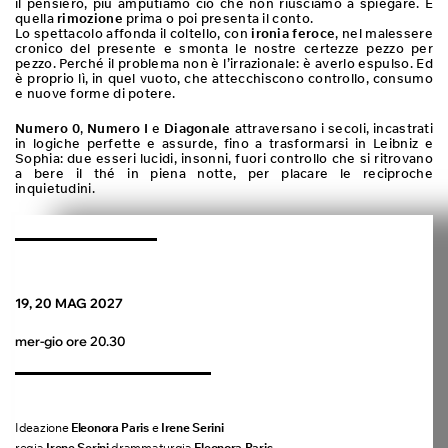
il pensiero, più amputiamo ciò che non riusciamo a spiegare. E
quella
rimozione
prima o poi presenta il conto.
Lo spettacolo affonda il coltello, con
ironia feroce
, nel malessere
cronico del presente e smonta le nostre certezze pezzo per
pezzo. Perché il problema non è l’irrazionale: è averlo espulso. Ed
è proprio lì, in quel vuoto, che attecchiscono controllo, consumo
e nuove forme di potere.
Numero 0
,
Numero I
e
Diagonale
attraversano i secoli, incastrati
in logiche perfette e assurde, fino a trasformarsi in Leibniz e
Sophia: due esseri lucidi, insonni, fuori controllo che si ritrovano
a bere il thé in piena notte, per placare le reciproche
inquietudini.
19, 20 MAG 2027
mer-gio ore 20.30
Ideazione
Eleonora Paris
e
Irene Serini
regia
Irene Serini
drammaturgia
Eleonora Paris