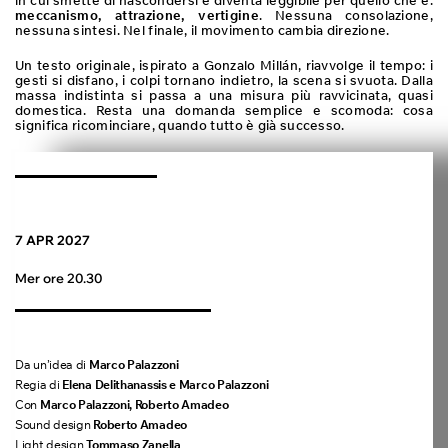
in cui smette di nascondersi e diventa leggibile per quello che è:
meccanismo, attrazione, vertigine
. Nessuna consolazione,
nessuna sintesi. Nel finale, il movimento cambia direzione.
Un testo originale, ispirato a
Gonzalo Millán
, riavvolge il tempo: i
gesti si disfano, i colpi tornano indietro, la scena si svuota. Dalla
massa indistinta si passa a una misura più ravvicinata, quasi
domestica. Resta una domanda semplice e scomoda: cosa
significa ricominciare, quando tutto è già successo.
7 APR 2027
Mer ore 20.30
Da un’idea di
Marco Palazzoni
Regia di
Elena Delithanassis e Marco Palazzoni
Con
Marco Palazzoni, Roberto Amadeo
Sound design
Roberto Amadeo
Light design
Tommaso Zanella