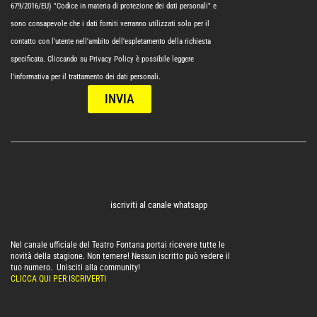
679/2016/EU) "Codice in materia di protezione dei dati personali" e
sono consapevole che i dati forniti verranno utilizzati solo per il
contatto con l'utente nell'ambito dell'espletamento della richiesta
specificata. Cliccando su
Privacy Policy
è possibile leggere
l'informativa per il trattamento dei dati personali.
INVIA
iscriviti al canale whatsapp
Nel canale ufficiale del Teatro Fontana portai ricevere tutte le
novità della stagione. Non temere! Nessun iscritto può vedere il
tuo numero. Unisciti alla community!
CLICCA QUI PER ISCRIVERTI